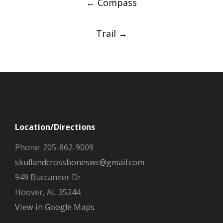
←
Compass
navigation
Trail
→
Location/Directions
Phone: 205-862-9009
skullandcrossboneswc@gmail.com
949 Buccaneer Dr
Hoover, AL 35244
View in Google Maps